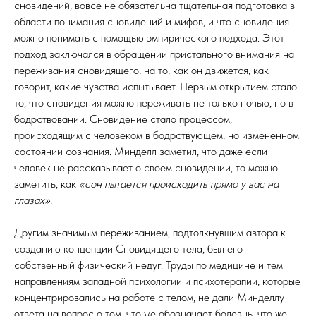
сновидений, вовсе не обязательна тщательная подготовка в
области понимания сновидений и мифов, и что сновидения
можно понимать с помощью эмпирического подхода. Этот
подход заключался в обращении пристального внимания на
переживания сновидящего, на то, как он движется, как
говорит, какие чувства испытывает. Первым открытием стало
то, что сновидения можно переживать не только ночью, но в
бодрствовании. Сновидение стало процессом,
происходящим с человеком в бодрствующем, но измененном
состоянии сознания. Минделл заметил, что даже если
человек не рассказывает о своем сновидении, то можно
заметить, как
«сон пытается происходить прямо у вас на
глазах».
Другим значимым переживанием, подтолкнувшим автора к
созданию концепции Сновидящего тела, был его
собственный физический недуг. Труды по медицине и тем
направлениям западной психологии и психотерапии, которые
концентрировались на работе с телом, не дали Минделлу
ответа на вопрос о том, что же обозначает болезнь, что же