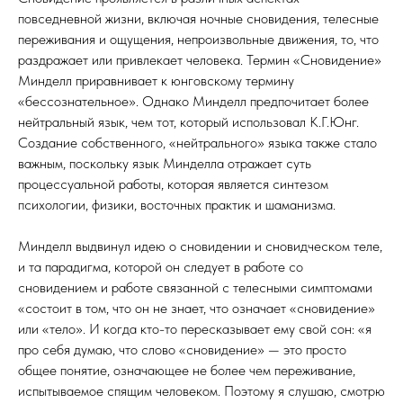
повседневной жизни, включая ночные сновидения, телесные
переживания и ощущения, непроизвольные движения, то, что
раздражает или привлекает человека. Термин «Сновидение»
Минделл приравнивает к юнговскому термину
НИЕ
«бессознательное». Однако Минделл предпочитает более
нейтральный язык, чем тот, который использовал К.Г.Юнг.
Создание собственного, «нейтрального» языка также стало
важным, поскольку язык Минделла отражает суть
процессуальной работы, которая является синтезом
психологии, физики, восточных практик и шаманизма.
Минделл выдвинул идею о сновидении и сновидческом теле,
и та парадигма, которой он следует в работе со
сновидением и работе связанной с телесными симптомами
«состоит в том, что он не знает, что означает «сновидение»
или «тело». И когда кто-то пересказывает ему свой сон: «я
про себя думаю, что слово «сновидение» — это просто
общее понятие, означающее не более чем переживание,
испытываемое спящим человеком. Поэтому я слушаю, смотрю