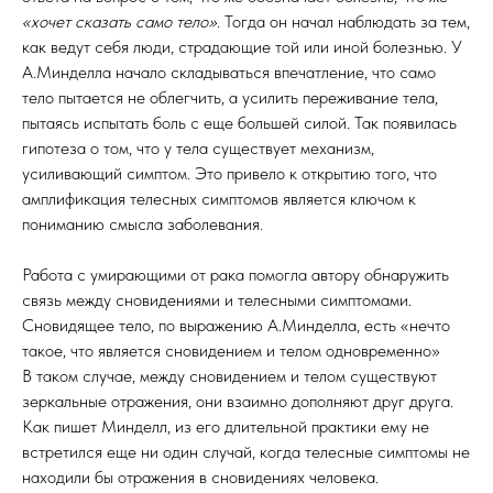
«хочет сказать само тело»
. Тогда он начал наблюдать за тем,
как ведут себя люди, страдающие той или иной болезнью. У
А.Минделла начало складываться впечатление, что само
тело пытается не облегчить, а усилить переживание тела,
пытаясь испытать боль с еще большей силой. Так появилась
гипотеза о том, что у тела существует механизм,
усиливающий симптом. Это привело к открытию того, что
амплификация телесных симптомов является ключом к
пониманию смысла заболевания.
Работа с умирающими от рака помогла автору обнаружить
связь между сновидениями и телесными симптомами.
Сновидящее тело, по выражению А.Минделла, есть «нечто
такое, что является сновидением и телом одновременно»
В таком случае, между сновидением и телом существуют
зеркальные отражения, они взаимно дополняют друг друга.
Как пишет Минделл, из его длительной практики ему не
встретился еще ни один случай, когда телесные симптомы не
находили бы отражения в сновидениях человека.