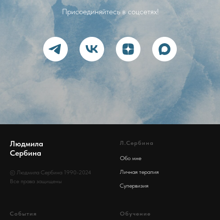
Присоединяйтесь в соцсетях!
Людмила
Л.Сербина
Сербина
Обо мне
Личная терапия
© Людмила Сербина 1990-2024
Все права защищены
Супервизия
События
Обучение